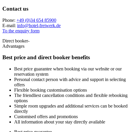
Contact us
Phone:
+49 (0)34 654 85900
E-mail:
info
@
hotel-freiwerk.de
To the enquiry form
Direct booker-
Advantages
Best price and
direct booker benefits
Best price guarantee when booking via our website or our
reservation system
Personal contact person with advice and support in selecting
offers
Flexible booking customisation options
The friendliest cancellation conditions and flexible rebooking
options
Simple room upgrades and additional services can be booked
directly
Customised offers and promotions
All information about your stay directly available
Best price guarantee