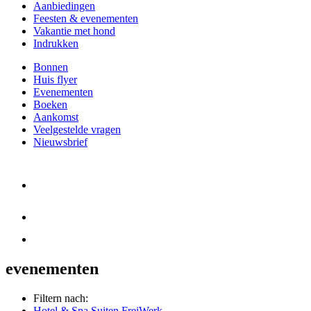
Aanbiedingen
Feesten & evenementen
Vakantie met hond
Indrukken
Bonnen
Huis flyer
Evenementen
Boeken
Aankomst
Veelgestelde vragen
Nieuwsbrief
evenementen
Filtern nach:
Hotel & Spa Suiten FreiWerk