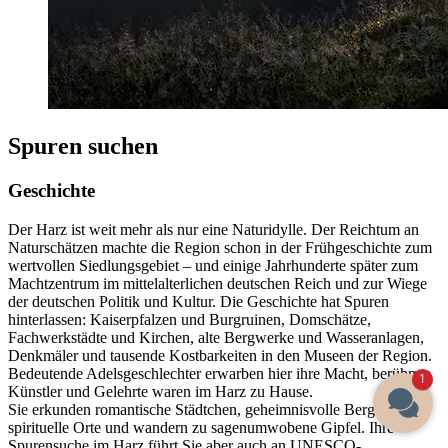
Spuren suchen
Geschichte
Der Harz ist weit mehr als nur eine Naturidylle. Der Reichtum an
Naturschätzen machte die Region schon in der Frühgeschichte zum
wertvollen Siedlungsgebiet – und einige Jahrhunderte später zum
Machtzentrum im mittelalterlichen deutschen Reich und zur Wiege
der deutschen Politik und Kultur. Die Geschichte hat Spuren
hinterlassen: Kaiserpfalzen und Burgruinen, Domschätze,
Fachwerkstädte und Kirchen, alte Bergwerke und Wasseranlagen,
Denkmäler und tausende Kostbarkeiten in den Museen der Region.
Bedeutende Adelsgeschlechter erwarben hier ihre Macht, berühmte
1
Künstler und Gelehrte waren im Harz zu Hause.
Sie erkunden romantische Städtchen, geheimnisvolle Bergwerke,
spirituelle Orte und wandern zu sagenumwobene Gipfel. Ihre
Spurensuche im Harz führt Sie aber auch an UNESCO-