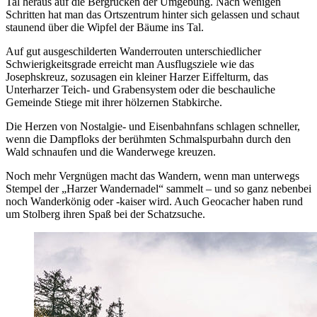
Tal heraus auf die Bergrücken der Umgebung. Nach wenigen
Schritten hat man das Ortszentrum hinter sich gelassen und schaut
staunend über die Wipfel der Bäume ins Tal.
Auf gut ausgeschilderten Wanderrouten unterschiedlicher
Schwierigkeitsgrade erreicht man Ausflugsziele wie das
Josephskreuz, sozusagen ein kleiner Harzer Eiffelturm, das
Unterharzer Teich- und Grabensystem oder die beschauliche
Gemeinde Stiege mit ihrer hölzernen Stabkirche.
Die Herzen von Nostalgie- und Eisenbahnfans schlagen schneller,
wenn die Dampfloks der berühmten Schmalspurbahn durch den
Wald schnaufen und die Wanderwege kreuzen.
Noch mehr Vergnügen macht das Wandern, wenn man unterwegs
Stempel der „Harzer Wandernadel“ sammelt – und so ganz nebenbei
noch Wanderkönig oder -kaiser wird. Auch Geocacher haben rund
um Stolberg ihren Spaß bei der Schatzsuche.